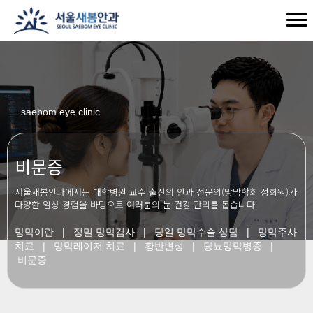
saebom eye clinic
비문증
서울새봄안과에서는 대학병원 교수 출신의 안과 전문의(망막학회 정회원)가
다양한 임상 경험을 바탕으로 여러분의 눈 건강 관리를 돕습니다.
망막이란
|
정밀 망막검사
|
당일 망막수술 상담
|
망막주사
치료
|
망막레이저 치료
|
황반변성
|
당뇨망막병증
|
비문증