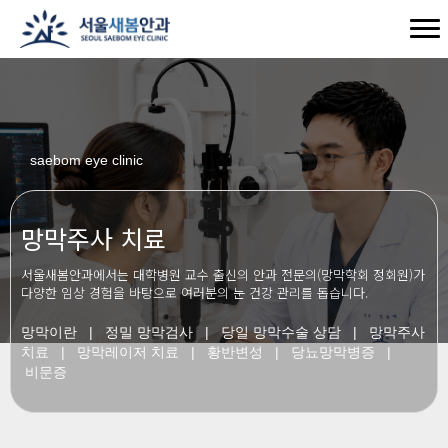
saebom eye clinic
망막주사 치료
서울새봄안과에서는 대학병원 교수 출신의 안과 전문의(망막학회 정회원)가
다양한 임상 경험을 바탕으로 여러분의 눈 건강 관리를 돕습니다.
망막이란
|
정밀 망막검사
|
당일 망막수술 상담
|
망막주사
치료
|
망막레이저 치료
|
황반변성
|
당뇨망막병증
|
비문증