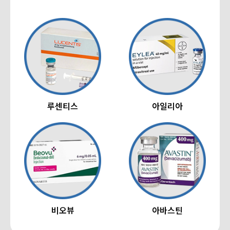
루센티스
아일리아
비오뷰
아바스틴