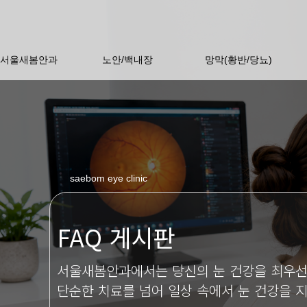
서울새봄안과
노안/백내장
망막(황반/당뇨)
saebom eye clinic
FAQ 게시판
서울새봄안과에서는 당신의 눈 건강을 최우선
단순한 치료를 넘어 일상 속에서 눈 건강을 