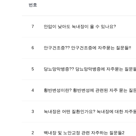
번호
7
안압이 낮아도 녹내장이 올 수 있나요?
6
안구건조증?? 안구건조증에 자주묻는 질문들!!
5
당뇨망막병증?? 당뇨망막병증에 자주묻는 질문들
4
황반변성이란? 황반변성에 관련된 자주 묻는 질문
3
녹내장은 어떤 질환인가요? 녹내장에 대한 자주묻
2
백내장 및 노안교정 관련 자주하는 질문들2