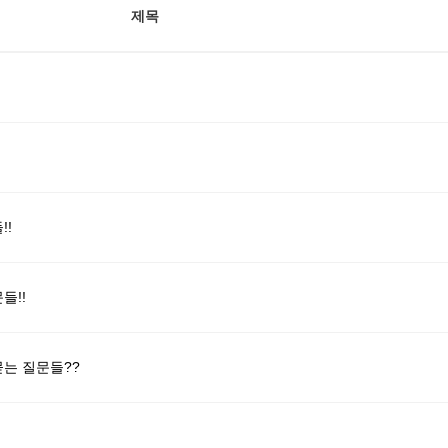
제목
!!
들!!
는 질문들??