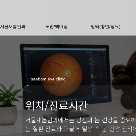
서울새봄안과
노안/백내장
망막(황반/당뇨)
saebom eye clinic
위치/진료시간
서울새봄안과에서는 당신의 눈 건강을 중요하
눈 질환 진료와 더불어 일상 속 눈 건강 관리