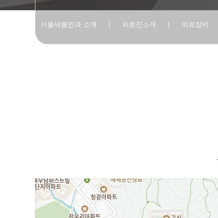
서울새봄안과 소개
|
의료진소개
|
의료장비