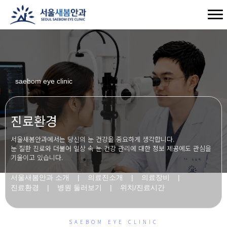
saebom eye clinic
진료환경
서울새봄안과에서는 당신의 눈 건강을 중요하게 생각합니다.
눈 질환 진료와 더불어 일상 속 눈 건강 관리에 대한 정보 제공에도 관심을
기울이고 있습니다.
서울새봄안과 소개
|
의료진소개
|
의료장비
|
진료환경
|
병원 둘러보기
|
위치/진료시간
SAEBOM EYE CLINIC