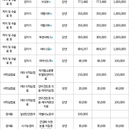
감각기
비오뷰
⁕
단안
773,660
773,660
1,000,000
료 등
처치 및 수술
감각기
아멜리부
⁕
단안
350,000
350,000
1,000,000
료 등
처치 및 수술
감각기
아필리부
⁕
단안
350,000
350,000
1,000,000
료 등
처치 및 수술
감각기
루센비에스
⁕
단안
300,000
300,000
1,000,000
료 등
처치 및 수술
감각기
바비스모
⁕
단안
696,197
696,197
1,000,000
료 등
처치 및 수술
감각기
마카이드주
⁕
단안
69,599
69,599
100,000
료 등
자가혈소판풍
기타 이학요법
이학요법료
부혈장안약치
150,000
100,000
150,000
료
료
기타 이학요법
안구건조증 치
이학요법료
양안
20,000
20,000
40,000
료
료-마사지요법
안구건조증 치
기타 이학요법
이학요법료
료-레이저광선
단안
50,000
50,000
100,000
료
치료
검사료
일반진단검사
아벨리노검사
100,000
간섭에 의한
검사료
시기능검사
눈물 지질층
양안
30,000
30,000
50,000