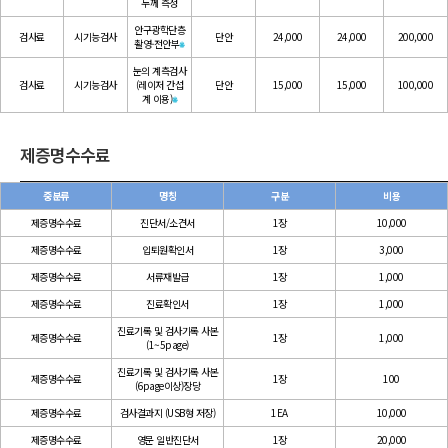
두께 측정
안구광학단층
검사료
시기능검사
단안
24,000
24,000
200,000
촬영-전안부
⁕
눈의 계측검사
검사료
시기능검사
(레이저 간섭
단안
15,000
15,000
100,000
계 이용)
⁕
제증명수수료
중분류
명칭
구분
비용
제증명수수료
진단서/소견서
1장
10,000
제증명수수료
입퇴원확인서
1장
3,000
제증명수수료
서류재발급
1장
1,000
제증명수수료
진료확인서
1장
1,000
진료기록 및 검사기록 사본
제증명수수료
1장
1,000
(1~5page)
진료기록 및 검사기록 사본
제증명수수료
1장
100
(6page이상)장당
제증명수수료
검사결과지 (USB형 저장)
1EA
10,000
제증명수수료
영문 일반진단서
1장
20,000