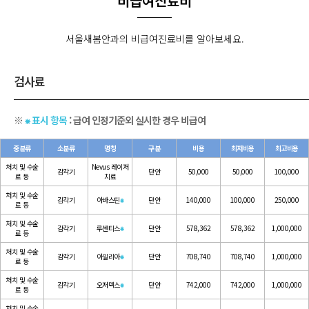
비급여진료비
서울새봄안과의 비급여진료비를 알아보세요.
검사료
※
⁕ 표시 항목
: 급여 인정기준외 실시한 경우 비급여
중분류
소분류
명칭
구분
비용
최저비용
최고비용
처치 및 수술
Nevus 레이저
감각기
단안
50,000
50,000
100,000
료 등
치료
처치 및 수술
감각기
아바스틴
⁕
단안
140,000
100,000
250,000
료 등
처치 및 수술
감각기
루센티스
⁕
단안
578,362
578,362
1,000,000
료 등
처치 및 수술
감각기
아일리아
⁕
단안
708,740
708,740
1,000,000
료 등
처치 및 수술
감각기
오저덱스
⁕
단안
742,000
742,000
1,000,000
료 등
처치 및 수술