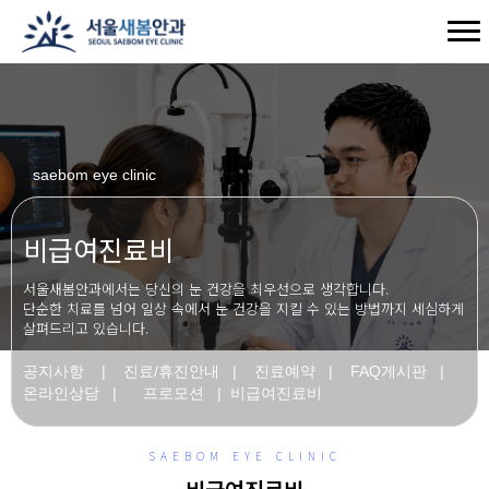
saebom eye clinic
비급여진료비
서울새봄안과에서는 당신의 눈 건강을 최우선으로 생각합니다.
단순한 치료를 넘어 일상 속에서 눈 건강을 지킬 수 있는 방법까지 세심하게
살펴드리고 있습니다.
공지사항
|
진료/휴진안내
|
진료예약
|
FAQ게시판
|
온라인상담
|
프로모션
|
비급여진료비
SAEBOM EYE CLINIC