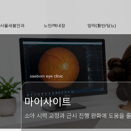
서울새봄안과
노안/백내장
망막(황반/당뇨)
saebom eye clinic
마이사이트
소아 시력 교정과 근시 진행 완화에 도움을 줄